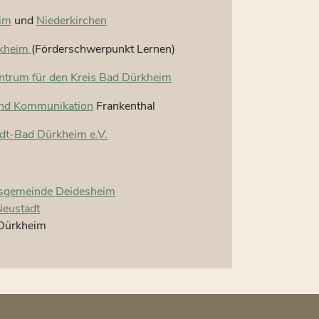
im
und
Niederkirchen
rkheim
(Förderschwerpunkt Lernen)
ntrum für den Kreis Bad Dürkheim
 und Kommunikation
Frankenthal
dt-Bad Dürkheim e.V.
sgemeinde Deidesheim
eustadt
Dürkheim