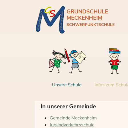
Skip to main navigation
Skip to main content
Skip to page footer
GRUNDSCHULE
MECKENHEIM
SCHWERPUNKTSCHULE
Unsere Schule
Infos zum Schula
In unserer Gemeinde
Gemeinde Meckenheim
Jugendverkehrsschule