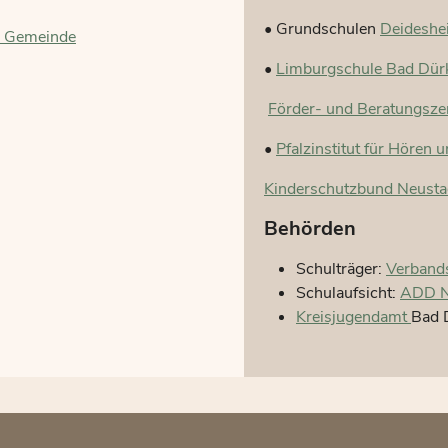
• Grundschulen
Deideshe
r Gemeinde
•
Limburgschule Bad Dü
Förder- und Beratungsze
•
Pfalzinstitut für Hören
Kinderschutzbund Neusta
Behörden
Schulträger:
Verband
Schulaufsicht:
ADD N
Kreisjugendamt
Bad 